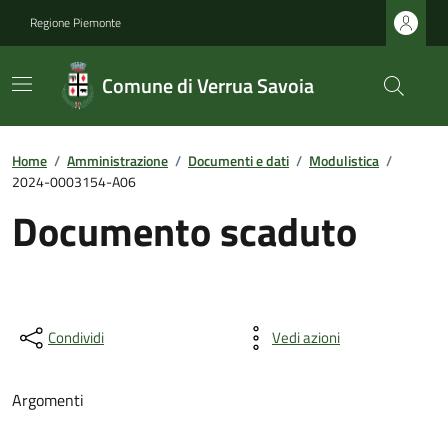
Regione Piemonte
Comune di Verrua Savoia
Home
/
Amministrazione
/
Documenti e dati
/
Modulistica
/
2024-0003154-A06
Documento scaduto
Condividi
Vedi azioni
Argomenti