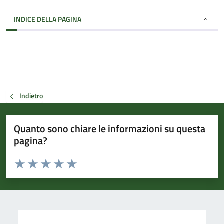
INDICE DELLA PAGINA
Indietro
Quanto sono chiare le informazioni su questa
pagina?
Valuta da 1 a 5 stelle la pagina
Valuta 1 stelle su 5
Valuta 2 stelle su 5
Valuta 3 stelle su 5
Valuta 4 stelle su 5
Valuta 5 stelle su 5