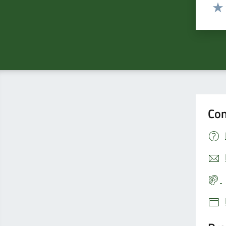
Valut
Valu
Con