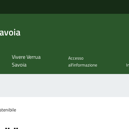
avoia
Vivere Verrua
Accesso
Savoia
all'informazione
I
stenibile