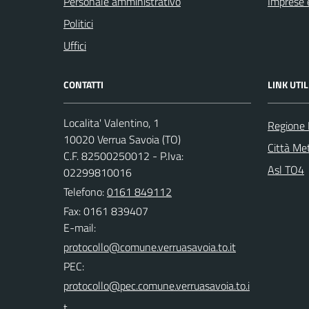
Personale amministrativo
Imprese 
Politici
Uffici
CONTATTI
LINK UTIL
Localita' Valentino, 1
Regione
10020 Verrua Savoia (TO)
Città Met
C.F. 82500250012 - P.Iva:
Asl TO4
02299810016
Telefono:
0161 849112
Fax: 0161 839407
E-mail:
PEC: