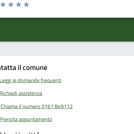
a da 1 a 5 stelle la pagina
ta 1 stelle su 5
Valuta 2 stelle su 5
Valuta 3 stelle su 5
Valuta 4 stelle su 5
Valuta 5 stelle su 5
tatta il comune
Leggi le domande frequenti
Richiedi assistenza
Chiama il numero 0161 849112
Prenota appuntamento