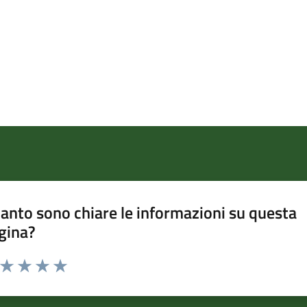
anto sono chiare le informazioni su questa
gina?
a da 1 a 5 stelle la pagina
ta 1 stelle su 5
Valuta 2 stelle su 5
Valuta 3 stelle su 5
Valuta 4 stelle su 5
Valuta 5 stelle su 5