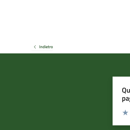
Indietro
Qu
pa
Valut
Valu