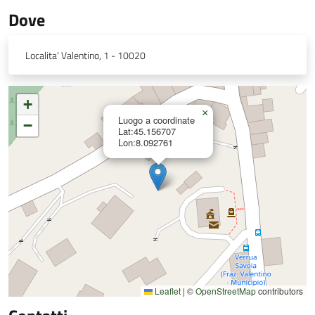
Dove
Localita' Valentino, 1 - 10020
+
×
Luogo a coordinate
−
Lat:45.156707
Lon:8.092761
Leaflet
|
©
OpenStreetMap
contributors