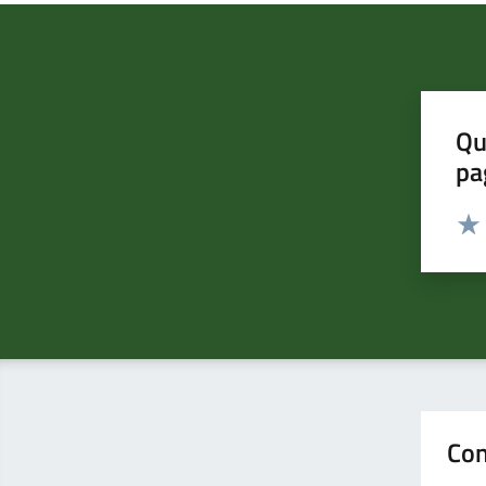
Qu
pa
Valut
Valu
Con