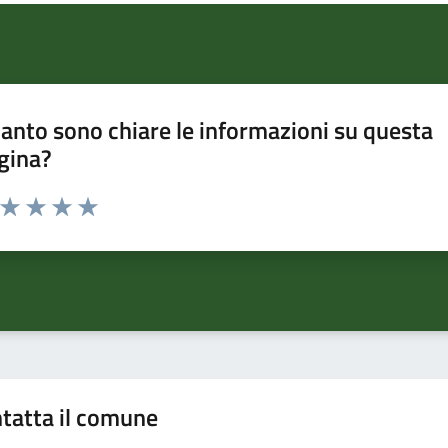
anto sono chiare le informazioni su questa
gina?
a da 1 a 5 stelle la pagina
ta 1 stelle su 5
Valuta 2 stelle su 5
Valuta 3 stelle su 5
Valuta 4 stelle su 5
Valuta 5 stelle su 5
tatta il comune