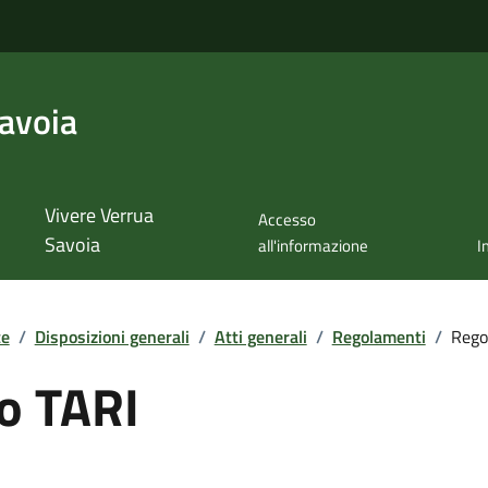
avoia
Vivere Verrua
Accesso
Savoia
all'informazione
I
te
/
Disposizioni generali
/
Atti generali
/
Regolamenti
/
Rego
o TARI