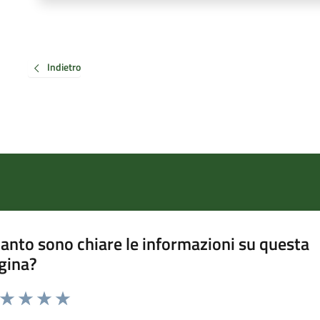
Indietro
anto sono chiare le informazioni su questa
gina?
a da 1 a 5 stelle la pagina
ta 1 stelle su 5
Valuta 2 stelle su 5
Valuta 3 stelle su 5
Valuta 4 stelle su 5
Valuta 5 stelle su 5