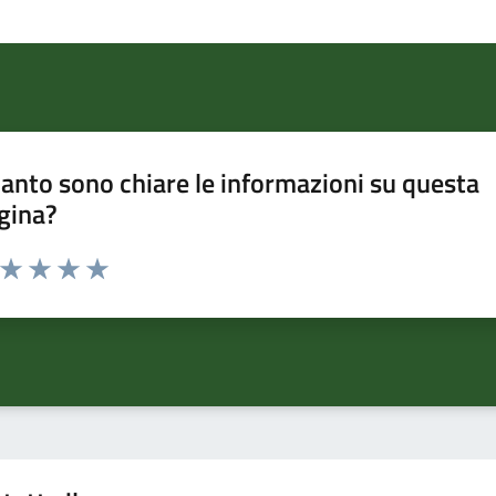
anto sono chiare le informazioni su questa
gina?
a da 1 a 5 stelle la pagina
ta 1 stelle su 5
Valuta 2 stelle su 5
Valuta 3 stelle su 5
Valuta 4 stelle su 5
Valuta 5 stelle su 5