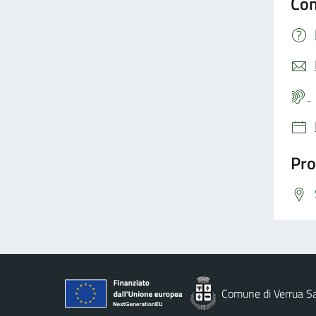
Con
Pro
Comune di Verrua S