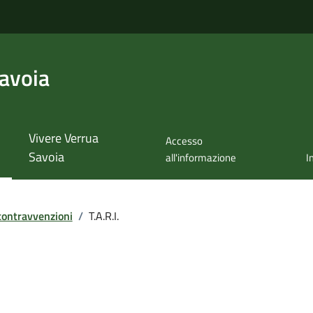
avoia
Vivere Verrua
Accesso
Savoia
all'informazione
I
 contravvenzioni
/
T.A.R.I.