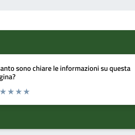
anto sono chiare le informazioni su questa
gina?
a da 1 a 5 stelle la pagina
ta 1 stelle su 5
Valuta 2 stelle su 5
Valuta 3 stelle su 5
Valuta 4 stelle su 5
Valuta 5 stelle su 5