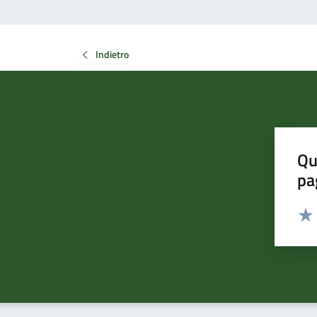
Indietro
Qu
pa
Valut
Valu